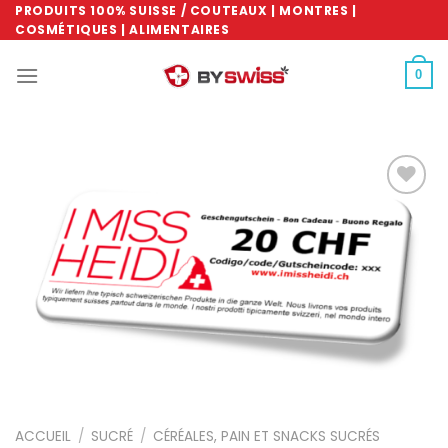
Skip
PRODUITS 100% SUISSE / COUTEAUX | MONTRES |
COSMÉTIQUES | ALIMENTAIRES
to
content
0
Ajouter
à la
wishlist
ACCUEIL
/
SUCRÉ
/
CÉRÉALES, PAIN ET SNACKS SUCRÉS