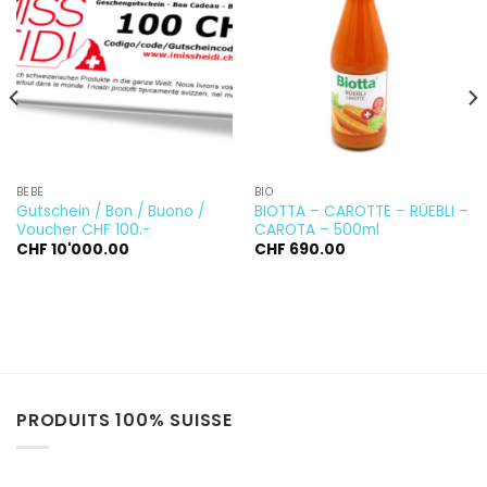
Ajouter
Ajouter
à la
à la
wishlist
wishlist
BÉBÉ
BIO
Gutschein / Bon / Buono /
BIOTTA – CAROTTE – RÜEBLI –
Voucher CHF 100.-
CAROTA – 500ml
CHF
10'000.00
CHF
690.00
PRODUITS 100% SUISSE