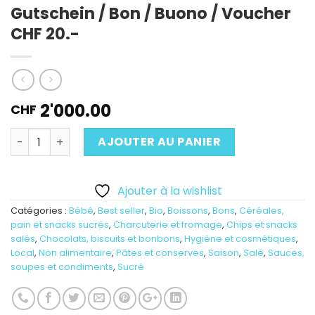
Gutschein / Bon / Buono / Voucher
CHF 20.-
2'000.00
CHF
Quantité
AJOUTER AU PANIER
Ajouter à la wishlist
Catégories :
Bébé
,
Best seller
,
Bio
,
Boissons
,
Bons
,
Céréales,
pain et snacks sucrés
,
Charcuterie et fromage
,
Chips et snacks
salés
,
Chocolats, biscuits et bonbons
,
Hygiène et cosmétiques
,
Local
,
Non alimentaire
,
Pâtes et conserves
,
Saison
,
Salé
,
Sauces,
soupes et condiments
,
Sucré