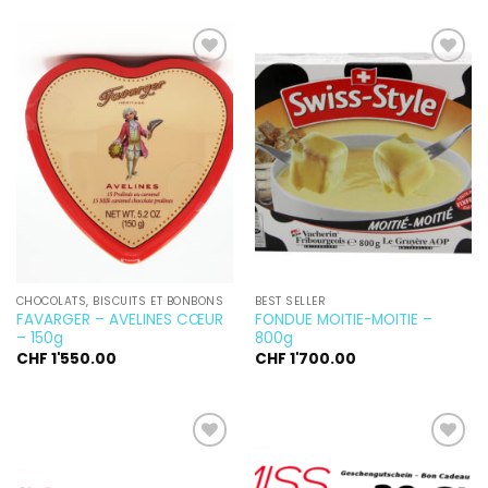
Ajouter
Ajouter
à la
à la
wishlist
wishlist
CHOCOLATS, BISCUITS ET BONBONS
BEST SELLER
FAVARGER – AVELINES CŒUR
FONDUE MOITIE-MOITIE –
– 150g
800g
CHF
1'550.00
CHF
1'700.00