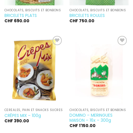
CHOCOLATS, BISCUITS ET BONBONS
CHOCOLATS, BISCUITS ET BONBONS
BRICELETS PLATS
BRICELETS ROULES
CHF
690.00
CHF
750.00
Ajouter
Ajouter
à la
à la
wishlist
wishlist
CÉRÉALES, PAIN ET SNACKS SUCRÉS
CHOCOLATS, BISCUITS ET BONBONS
DOMINO – MERINGUES
CRÊPES MIX – 100g
MAISON – 16x – 300g
CHF
390.00
CHF
1'150.00