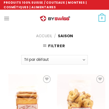
Skip
PRODUITS 100% SUISSE / COUTEAUX | MONTRES |
COSMÉTIQUES | ALIMENTAIRES
to
content
0
ACCUEIL
/
SAISON
FILTRER
Ajouter
Ajouter
à la
à la
wishlist
wishlist