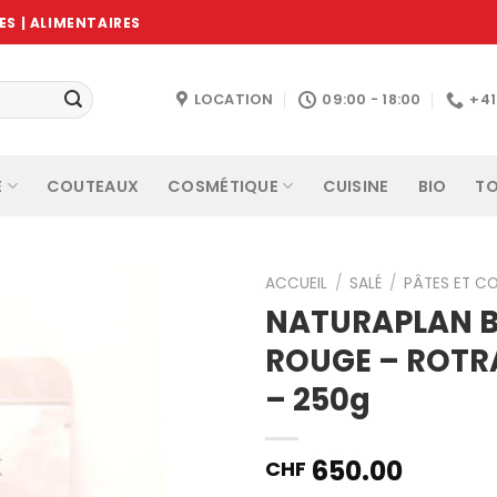
S | ALIMENTAIRES
LOCATION
09:00 - 18:00
+4
E
COUTEAUX
COSMÉTIQUE
CUISINE
BIO
TO
ACCUEIL
/
SALÉ
/
PÂTES ET C
NATURAPLAN B
ROUGE – ROTR
Ajouter
– 250g
à la
wishlist
650.00
CHF