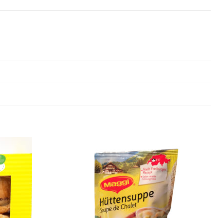
Ajouter
Ajouter
à la
à la
wishlist
wishlist