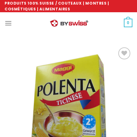
Skip
PRODUITS 100% SUISSE / COUTEAUX | MONTRES |
COSMÉTIQUES | ALIMENTAIRES
to
content
0
Ajouter
à la
wishlist