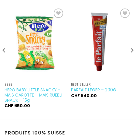
Ajouter
Ajouter
à la
à la
wishlist
wishlist
BÉBÉ
BEST SELLER
HERO BABY LITTLE SNACKY –
PARFAIT LEGER – 200G
MAÏS CAROTTE – MAIS RUEBLI
CHF
840.00
SNACK – 15g
CHF
650.00
PRODUITS 100% SUISSE