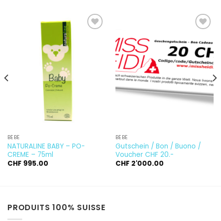
Ajouter
Ajouter
à la
à la
wishlist
wishlist
BÉBÉ
BÉBÉ
NATURALINE BABY – PO-
Gutschein / Bon / Buono /
CREME – 75ml
Voucher CHF 20.-
CHF
995.00
CHF
2'000.00
PRODUITS 100% SUISSE