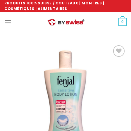
Skip
PRODUITS 100% SUISSE / COUTEAUX | MONTRES |
COSMÉTIQUES | ALIMENTAIRES
to
content
0
Ajouter
à la
wishlist