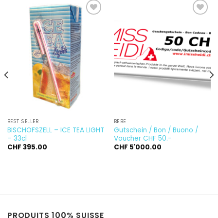
Ajouter
Ajouter
à la
à la
wishlist
wishlist
BEST SELLER
BÉBÉ
BISCHOFSZELL – ICE TEA LIGHT
Gutschein / Bon / Buono /
– 33cl
Voucher CHF 50.-
CHF
395.00
CHF
5'000.00
PRODUITS 100% SUISSE