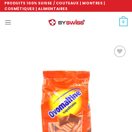
Skip
PRODUITS 100% SUISSE / COUTEAUX | MONTRES |
COSMÉTIQUES | ALIMENTAIRES
to
content
0
Ajouter
à la
wishlist