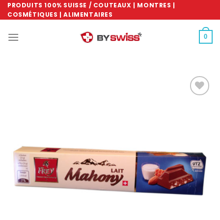
Skip
PRODUITS 100% SUISSE / COUTEAUX | MONTRES |
COSMÉTIQUES | ALIMENTAIRES
to
content
0
Ajouter
à la
wishlist