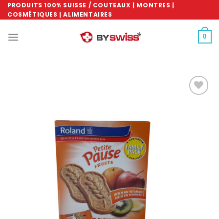
Skip
PRODUITS 100% SUISSE / COUTEAUX | MONTRES |
COSMÉTIQUES | ALIMENTAIRES
to
content
0
Ajouter
à la
wishlist