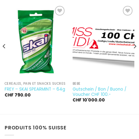
Ajouter
Ajouter
à la
à la
wishlist
wishlist
CÉRÉALES, PAIN ET SNACKS SUCRÉS
BÉBÉ
Gutschein / Bon / Buono /
FREY – SKAI SPEARMINT – 64g
Voucher CHF 100.-
CHF
790.00
CHF
10'000.00
PRODUITS 100% SUISSE