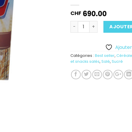
690.00
CHF
Quantité
AJOUTER
Ajouter 
Catégories :
Best seller
,
Céréale
et snacks salés
,
Salé
,
Sucré