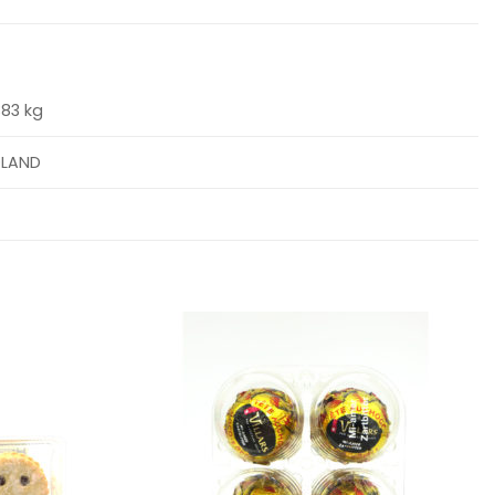
383 kg
LAND
Ajouter
Ajouter
à la
à la
wishlist
wishlist