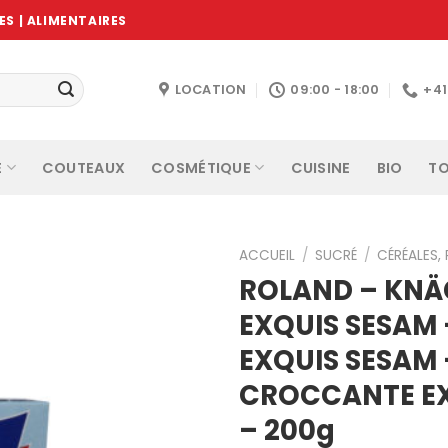
S | ALIMENTAIRES
LOCATION
09:00 - 18:00
+4
E
COUTEAUX
COSMÉTIQUE
CUISINE
BIO
TO
ACCUEIL
/
SUCRÉ
/
CÉRÉALES,
ROLAND – KN
EXQUIS SESAM
Ajouter
EXQUIS SESAM 
à la
wishlist
CROCCANTE E
– 200g