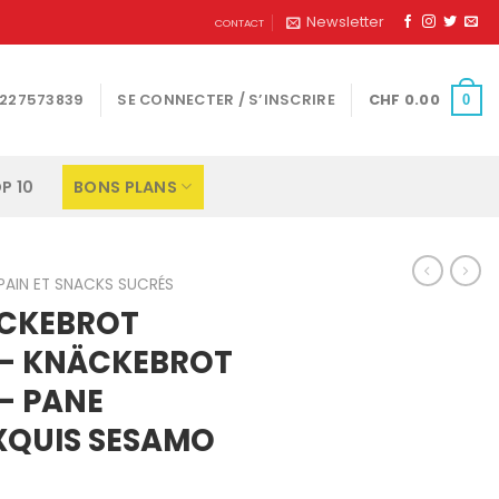
Newsletter
CONTACT
1227573839
SE CONNECTER / S’INSCRIRE
CHF
0.00
0
P 10
BONS PLANS
 PAIN ET SNACKS SUCRÉS
ÄCKEBROT
 – KNÄCKEBROT
– PANE
XQUIS SESAMO