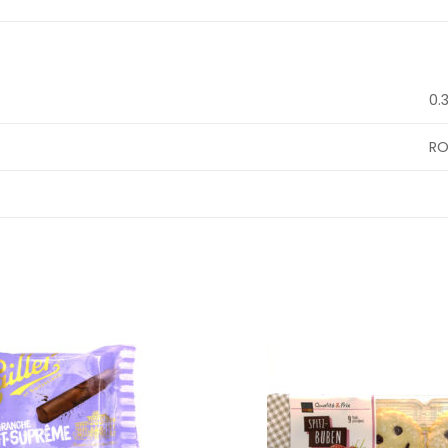
0.
RO
Ajouter
à la
wishlist