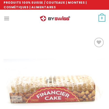
Skip
PRODUITS 100% SUISSE / COUTEAUX | MONTRES |
COSMÉTIQUES | ALIMENTAIRES
to
content
0
Ajouter
à la
wishlist