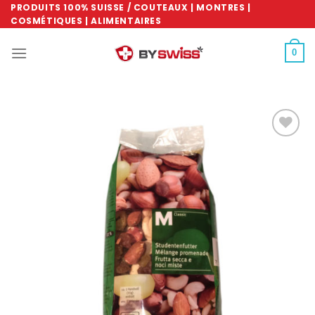
Skip
PRODUITS 100% SUISSE / COUTEAUX | MONTRES |
COSMÉTIQUES | ALIMENTAIRES
to
content
0
Ajouter
à la
wishlist