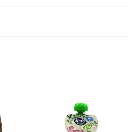
Ajouter
Ajouter
à la
à la
wishlist
wishlist