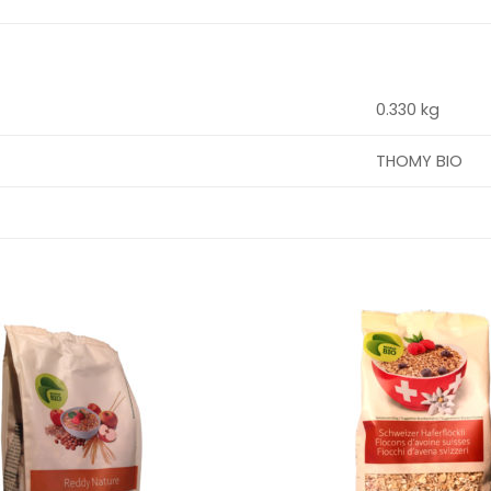
0.330 kg
THOMY BIO
Ajouter
à la
wishlist