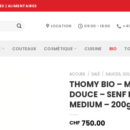
S | ALIMENTAIRES
LOCATION
09:00 - 18:00
+4
E
COUTEAUX
COSMÉTIQUE
CUISINE
BIO
TO
ACCUEIL
/
SALÉ
/
SAUCES, SO
THOMY BIO – 
DOUCE – SENF 
Ajouter
MEDIUM – 200
à la
wishlist
750.00
CHF