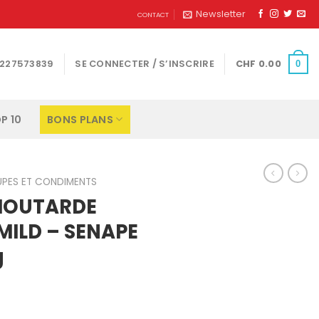
Newsletter
CONTACT
1227573839
SE CONNECTER / S’INSCRIRE
CHF
0.00
0
P 10
BONS PLANS
UPES ET CONDIMENTS
MOUTARDE
MILD – SENAPE
g