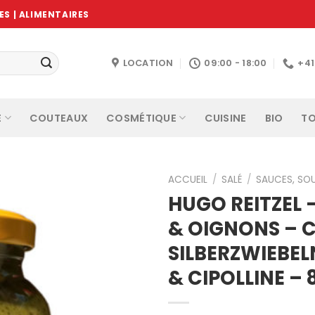
S | ALIMENTAIRES
LOCATION
09:00 - 18:00
+4
E
COUTEAUX
COSMÉTIQUE
CUISINE
BIO
TO
ACCUEIL
/
SALÉ
/
SAUCES, SO
HUGO REITZEL
& OIGNONS – 
Ajouter
SILBERZWIEBEL
à la
wishlist
& CIPOLLINE –