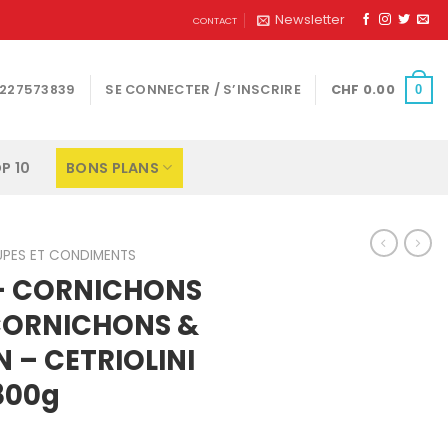
Newsletter
CONTACT
1227573839
SE CONNECTER / S’INSCRIRE
CHF
0.00
0
P 10
BONS PLANS
UPES ET CONDIMENTS
 – CORNICHONS
CORNICHONS &
N – CETRIOLINI
 800g