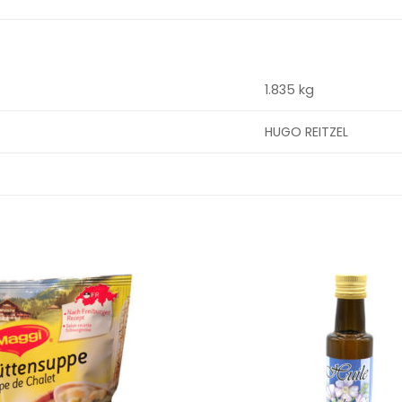
1.835 kg
HUGO REITZEL
Ajouter
à la
wishlist