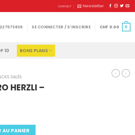
Newsletter
CONTACT
1227573839
SE CONNECTER / S’INSCRIRE
CHF
0.00
0
P 10
BONS PLANS
ACKS SALÉS
O HERZLI –
 AU PANIER