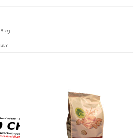
48 kg
BLY
Ajouter
Ajouter
à la
à la
wishlist
wishlist