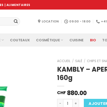
S | ALIMENTAIRES
LOCATION
09:00 - 18:00
+4
E
COUTEAUX
COSMÉTIQUE
CUISINE
BIO
TO
ACCUEIL
/
SALÉ
/
CHIPS ET SN
KAMBLY – APER
160g
Ajouter
à la
wishlist
880.00
CHF
Quantité
AJOUTER