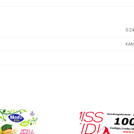
0.2
KAM
Ajouter
à la
wishlist