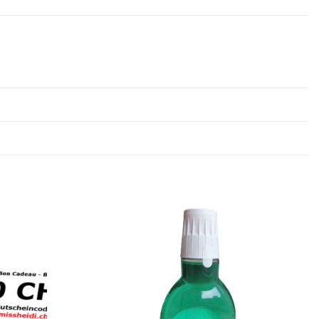
Ajouter
Ajouter
à la
à la
wishlist
wishlist