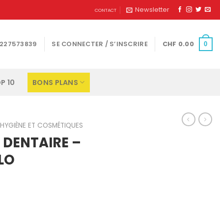
Newsletter
CONTACT
1227573839
SE CONNECTER / S’INSCRIRE
CHF
0.00
0
P 10
BONS PLANS
HYGIÈNE ET COSMÉTIQUES
L DENTAIRE –
ILO