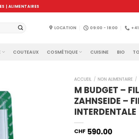
S | ALIMENTAIRES
LOCATION
09:00 - 18:00
+4
E
COUTEAUX
COSMÉTIQUE
CUISINE
BIO
TO
ACCUEIL
/
NON ALIMENTAIRE
/
M BUDGET – FI
ZAHNSEIDE – F
Ajouter
INTERDENTALE
à la
wishlist
590.00
CHF