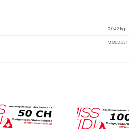
0.042 kg
M BUDGET
Ajouter
à la
wishlist