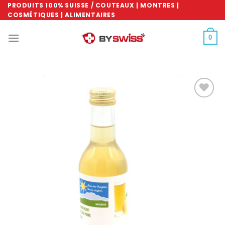
Skip
PRODUITS 100% SUISSE / COUTEAUX | MONTRES |
COSMÉTIQUES | ALIMENTAIRES
to
content
0
Ajouter
à la
wishlist