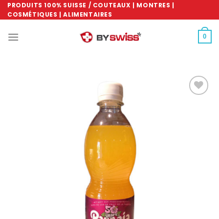
Skip
PRODUITS 100% SUISSE / COUTEAUX | MONTRES |
COSMÉTIQUES | ALIMENTAIRES
to
content
0
Ajouter
à la
wishlist